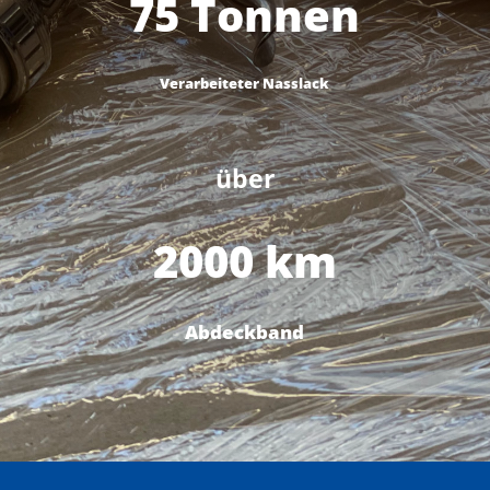
75 Tonnen
Verarbeiteter Nasslack
über
2000 km
Abdeckband