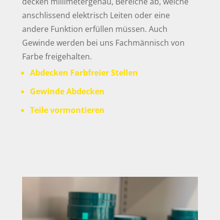
decken
m
i
l
limetergenau
,
Bereiche ab
,
welche
anschlissend
elektrisch Leiten oder eine
andere F
unktion erfüllen müssen
.
Auch
Gewinde werden bei uns Fachmännisch von
Farbe freigehalten.
Abdecken Farbfreier Stellen
Gewinde Abdecken
Teile vormontieren